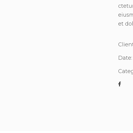
ctetu
eiusm
et do
Clien
Date:
Categ